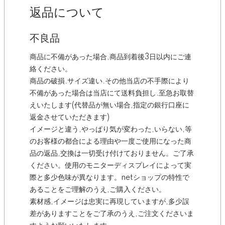
返品について
不良品
商品に不備があった場合,商品到着後3日以内にご連
絡ください。
商品の破損.サイズ違い.その他当店の不手際により
不備があった場合は当店にて送料負担し.至急お取替
えいたします(代替品が無い場合,指定の銀行口座に
返金させていただきます)
イメージと違う,やっぱり気が変わった,いらない,等
のお客様の都合による理由や一度ご使用になった商
品の返品,交換は一切受け付けておりません。ご了承
ください。使用のモニターディスプレイによって実
際と多少色味が異なります。netショップの特性で
あることをご理解のうえ,ご購入ください。
素材感,イメージは忠実に再現していますが,多少誤
差がありますことをご了承のうえ,ご注文くださいま