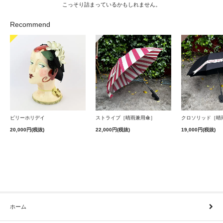
こっそり詰まっているかもしれません。
Recommend
ストライプ［晴雨兼用傘］
クロソリッド［晴
ビリーホリデイ
22,000円(税抜)
19,000円(税抜)
20,000円(税抜)
ホーム