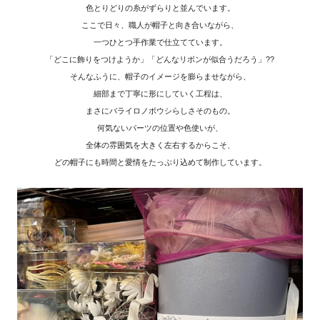
色とりどりの糸がずらりと並んでいます。
ここで日々、職人が帽子と向き合いながら、
一つひとつ手作業で仕立てています。
「どこに飾りをつけようか」「どんなリボンが似合うだろう」??
そんなふうに、帽子のイメージを膨らませながら、
細部まで丁寧に形にしていく工程は、
まさにバライロノボウシらしさそのもの。
何気ないパーツの位置や色使いが、
全体の雰囲気を大きく左右するからこそ、
どの帽子にも時間と愛情をたっぷり込めて制作しています。