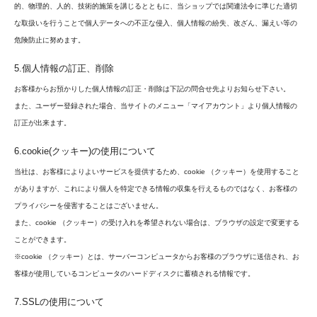
的、物理的、人的、技術的施策を講じるとともに、当ショップでは関連法令に準じた適切
な取扱いを行うことで個人データへの不正な侵入、個人情報の紛失、改ざん、漏えい等の
危険防止に努めます。
5.個人情報の訂正、削除
お客様からお預かりした個人情報の訂正・削除は下記の問合せ先よりお知らせ下さい。
また、ユーザー登録された場合、当サイトのメニュー「マイアカウント」より個人情報の
訂正が出来ます。
6.cookie(クッキー)の使用について
当社は、お客様によりよいサービスを提供するため、cookie （クッキー）を使用すること
がありますが、これにより個人を特定できる情報の収集を行えるものではなく、お客様の
プライバシーを侵害することはございません。
また、cookie （クッキー）の受け入れを希望されない場合は、ブラウザの設定で変更する
ことができます。
※cookie （クッキー）とは、サーバーコンピュータからお客様のブラウザに送信され、お
客様が使用しているコンピュータのハードディスクに蓄積される情報です。
7.SSLの使用について