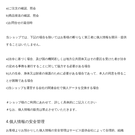
a)ご注文の確認、照会
b)商品発送の確認、照会
c)お問合せの返信時
当ショップでは、下記の場合を除いてはお客様の断りなく第三者に個人情報を開示・提供
することはいたしません。
a)法令に基づく場合、及び国の機関若しくは地方公共団体又はその委託を受けた者が法令
の定める事務を遂行することに対して協力する必要がある場合
b)人の生命、身体又は財産の保護のために必要がある場合であって、本人の同意を得るこ
とが困難である場合
c)当ショップを運営する会社の関連会社で個人データを交換する場合
＃ショップ様のご利用にあわせて、詳しく具体的にご記入ください
＃なお、個人情報の販売は禁止させていただきます。
4.個人情報の安全管理
お客様よりお預かりした個人情報の安全管理はサービス提供会社によって合理的、組織