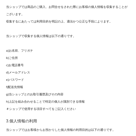
当ショップでは商品のご購入、お問合せをされた際にお客様の個人情報を収集することが
ございます。
収集するにあたっては利用目的を明記の上、適法かつ公正な手段によります。
当ショップで収集する個人情報は以下の通りです。
a)お名前、フリガナ
b)ご住所
c)お電話番号
d)メールアドレス
e)パスワード
f)配送先情報
g)当ショップとのお取引履歴及びその内容
h)上記を組み合わせることで特定の個人が識別できる情報
＃ショップで使用する項目すべてをご記入ください
3.個人情報の利用
当ショップではお客様からお預かりした個人情報の利用目的は以下の通りです。